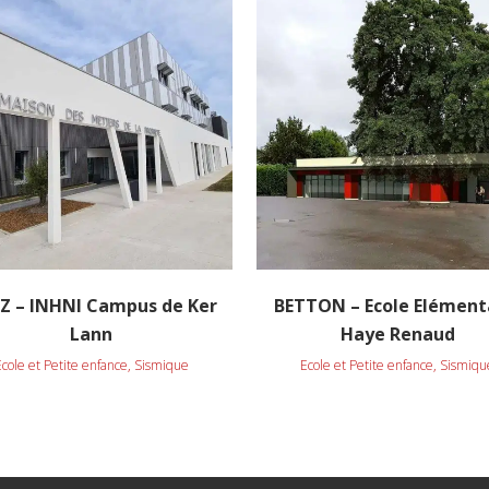
VOIR
VOIR
Z – INHNI Campus de Ker
BETTON – Ecole Elément
Lann
Haye Renaud
Ecole et Petite enfance, Sismique
Ecole et Petite enfance, Sismiqu