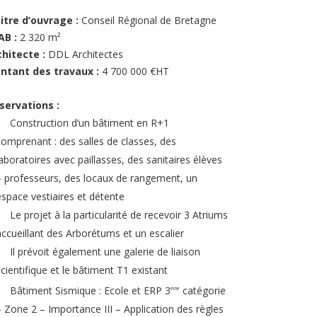
itre d’ouvrage :
Conseil Régional de Bretagne
AB :
2 320 m²
chitecte :
DDL Architectes
ntant des travaux :
4 700 000 €HT
servations :
Construction d’un bâtiment en R+1
comprenant : des salles de classes, des
laboratoires avec paillasses, des sanitaires élèves
– professeurs, des locaux de rangement, un
espace vestiaires et détente
Le projet à la particularité de recevoir 3 Atriums
accueillant des Arborétums et un escalier
Il prévoit également une galerie de liaison
scientifique et le bâtiment T1 existant
Bâtiment Sismique : Ecole et ERP 3
catégorie
ème
– Zone 2 – Importance III – Application des règles