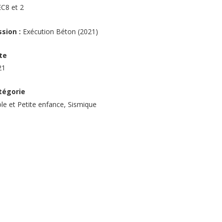
EC8 et 2
ssion :
Exécution Béton (2021)
te
21
tégorie
le et Petite enfance, Sismique