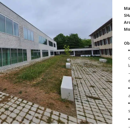
Ma
SH
Ar
Mo
Ob