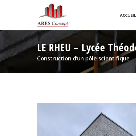
ACCUEIL
LOGEMENTS COLLECTIFS
LE RHEU – Lycée Théo
EQUIPEMENTS PUBLICS,
Construction d’un pôle scientifique
ET LOISIR
INDUSTRIELS
ECOLE ET PETITE ENFAN