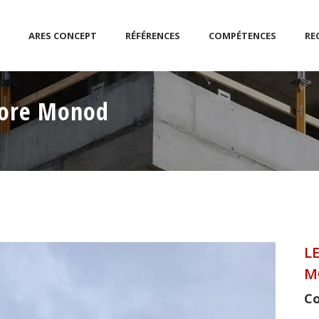
ARES CONCEPT
RÉFÉRENCES
COMPÉTENCES
RE
BUREAUX TERTIAIRE
GÉNIE-C
dore Monod
 CULTURELS
SANTÉ
SISMIQ
RÉHABILITATION ET
DIAGNO
RESTRUCTURATION
QUALIT
CE
MAISONS
L
M
Co