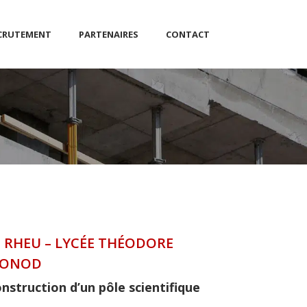
CRUTEMENT
PARTENAIRES
CONTACT
IVIL
UE
STICS
ÉS ENVIRONNEMENTALES
E RHEU – LYCÉE THÉODORE
ONOD
nstruction d’un pôle scientifique